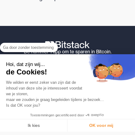
Ga door zonder toestemming
De nummer 1 app om te sparen in Bitcoin.
Product
Hoi, dat zijn wij...
Automatische afronding
de Cookies!
Kaart
Wat is Bitcoin
We wilden er eerst zeker van zijn dat de
inhoud van deze site je interesseert voordat
beveiliging
we je storen,
Tarieven
maar we zouden je graag begeleiden tijdens je bezoek...
Is dat OK voor jou?
Bitstack
Over
Toestemmingen gecertificeerd door
Bitcoin begrijpen
Ik kies
OK voor mij
Media en pers
Toestemmingsbeheerplatform: Personaliseer uw opties
AXEPTIO CONSENT