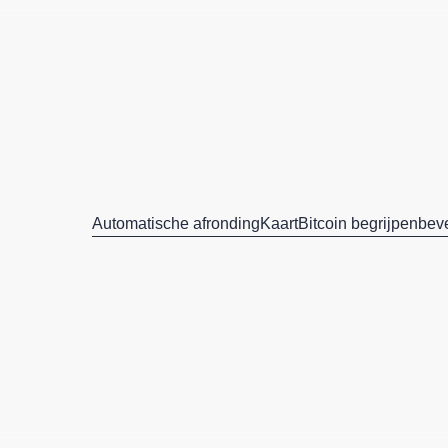
Automatische afronding
Kaart
Bitcoin begrijpen
beve