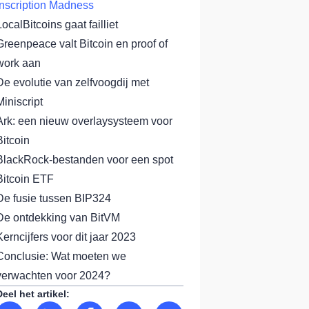
Inscription Madness
LocalBitcoins gaat failliet
Greenpeace valt Bitcoin en proof of
work aan
De evolutie van zelfvoogdij met
Miniscript
Ark: een nieuw overlaysysteem voor
Bitcoin
BlackRock-bestanden voor een spot
Bitcoin ETF
De fusie tussen BIP324
De ontdekking van BitVM
Kerncijfers voor dit jaar 2023
Conclusie: Wat moeten we
verwachten voor 2024?
Deel het artikel: