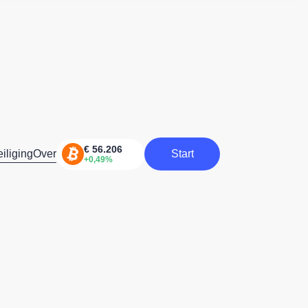
iliging
Over
Start
Start