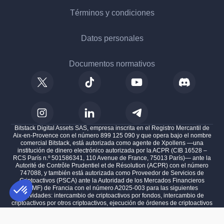
Términos y condiciones
Datos personales
Documentos normativos
Bitstack Digital Assets SAS, empresa inscrita en el Registro Mercantil de
Aix-en-Provence con el número 899 125 090 y que opera bajo el nombre
comercial Bitstack, está autorizada como agente de Xpollens —una
institución de dinero electrónico autorizada por la ACPR (CIB 16528 –
RCS París n.º 501586341, 110 Avenue de France, 75013 París)— ante la
Autorité de Contrôle Prudentiel et de Résolution (ACPR) con el número
747088, y también está autorizada como Proveedor de Servicios de
Criptoactivos (PSCA) ante la Autoridad de los Mercados Financieros
(AMF) de Francia con el número A2025-003 para las siguientes
actividades: intercambio de criptoactivos por fondos, intercambio de
criptoactivos por otros criptoactivos, ejecución de órdenes de criptoactivos
en nombre de clientes, prestación de servicios de custodia y
Plataforma de Gestión de Consentimiento: Personaliza tus Opciones
AXEPTIO CONSENT
administración de criptoactivos en nombre de clientes, y prestación de