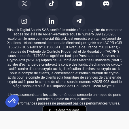
Bitstack Digital Assets SAS, société immatriculée au registre du commerce
et des sociétés de Aix-en-Provence sous le numéro 899 125 090,
exploitant le nom commercial Bitstack, est enregistré en tant qu’agent de
Xpollens - établissement de monnaie électronique agréé par l’ACPR (CIB
16528 - RCS Paris n°501586341, 110 Avenue de France 75013 Paris) -
auprès de l’Autorité de Contrôle Prudentiel et de Résolution (“ACPR”)
sous le numéro 747088 et agréé en tant que Prestataire de Services sur
Crypto-Actif (“PSCA”) auprès de l’Autorité des Marchés Financiers (“AMF”)
au titre d’échange de crypto-actifs contre des fonds, d’échange de crypto-
actifs contre d’autres crypto-actifs, d’exécution d’ordres sur crypto-actifs
pour le compte de clients, la conservation et l’administration de crypto-
actifs pour le compte de clients et la fourniture de services de transfert de
crypto-actifs pour le compte de clients sous le numéro A2025-003, dont le
siège social est situé 100 impasse des Houillères 13590 Meyreuil.
L'investissement dans les actifs numériques comporte un risque de perte
partielle ou totale du capital investi.
Les performances passées ne préjugent pas des performances futures.
Plateforme de Gestion du Consentement : Personnalisez vos Options
AXEPTIO CONSENT
Notre plateforme vous permet d'adapter et de gérer vos paramètres de 