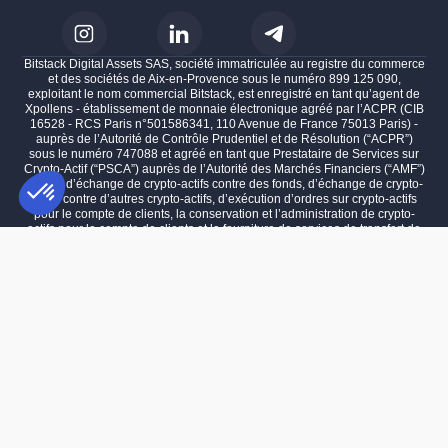
Bitstack Digital Assets SAS, société immatriculée au registre du commerce
et des sociétés de Aix-en-Provence sous le numéro 899 125 090,
exploitant le nom commercial Bitstack, est enregistré en tant qu’agent de
Xpollens - établissement de monnaie électronique agréé par l’ACPR (CIB
16528 - RCS Paris n°501586341, 110 Avenue de France 75013 Paris) -
auprès de l’Autorité de Contrôle Prudentiel et de Résolution (“ACPR”)
sous le numéro 747088 et agréé en tant que Prestataire de Services sur
Crypto-Actif (“PSCA”) auprès de l’Autorité des Marchés Financiers (“AMF”)
au titre d’échange de crypto-actifs contre des fonds, d’échange de crypto-
actifs contre d’autres crypto-actifs, d’exécution d’ordres sur crypto-actifs
pour le compte de clients, la conservation et l’administration de crypto-
actifs pour le compte de clients et la fourniture de services de transfert de
Plateforme de Gestion du Consentement : Personnalisez vos Options
AXEPTIO CONSENT
crypto-actifs pour le compte de clients sous le numéro A2025-003, dont le
siège social est situé 100 impasse des Houillères 13590 Meyreuil.
Notre plateforme vous permet d'adapter et de gérer vos paramètres de 
L'investissement dans les actifs numériques comporte un risque de perte
partielle ou totale du capital investi.
Les performances passées ne préjugent pas des performances futures.