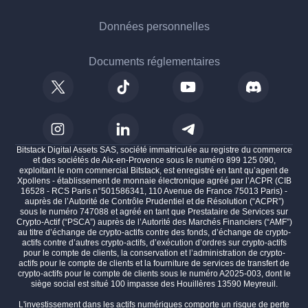
Données personnelles
Documents réglementaires
Bitstack Digital Assets SAS, société immatriculée au registre du commerce
et des sociétés de Aix-en-Provence sous le numéro 899 125 090,
exploitant le nom commercial Bitstack, est enregistré en tant qu’agent de
Xpollens - établissement de monnaie électronique agréé par l’ACPR (CIB
16528 - RCS Paris n°501586341, 110 Avenue de France 75013 Paris) -
auprès de l’Autorité de Contrôle Prudentiel et de Résolution (“ACPR”)
sous le numéro 747088 et agréé en tant que Prestataire de Services sur
Crypto-Actif (“PSCA”) auprès de l’Autorité des Marchés Financiers (“AMF”)
au titre d’échange de crypto-actifs contre des fonds, d’échange de crypto-
actifs contre d’autres crypto-actifs, d’exécution d’ordres sur crypto-actifs
pour le compte de clients, la conservation et l’administration de crypto-
actifs pour le compte de clients et la fourniture de services de transfert de
crypto-actifs pour le compte de clients sous le numéro A2025-003, dont le
siège social est situé 100 impasse des Houillères 13590 Meyreuil.
L'investissement dans les actifs numériques comporte un risque de perte