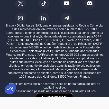
Bitstack Digital Assets SAS, uma empresa registada no Registo Comercial
e de Empresas de Aix-en-Provence sob o número 899 125 090 e
operando sob o nome comercial Bitstack, está licenciada como agente da
Xpollens — uma instituição de moeda eletrónica autorizada pela ACPR
(CIB 16528 – RCS Paris n.º 501586341, 110 Avenue de France, 75013
Paris) — junto da Autorité de Contrôle Prudentiel et de Résolution (ACPR)
sob o número 747088, e também está licenciada como Prestador de
Serviços de Criptoativos (CASP) junto da Autoridade dos Mercados
Financeiros Franceses (AMF) sob o número A2025-003 para as seguintes
atividades: troca de criptoativos por fundos, troca de criptoativos por
outros criptoativos, execução de ordens de criptoativos em nome de
clientes, fornecimento de custódia e administração de criptoativos em
nome de clientes, e fornecimento de serviços de transferência de
criptoativos em nome de clientes, com a sua sede social localizada em
100 impasse des Houillères, 13590 Meyreuil, França.
Investir em ativos digitais acarreta o risco de perda parcial ou total do
capital investido.
O desempenho passado não é indicativo de resultados futuros.
Plataforma de Gestão de Consentimento: Personalize suas opções
AXEPTIO CONSENT
Nossa plataforma permite que você personalize e gerencie suas confi