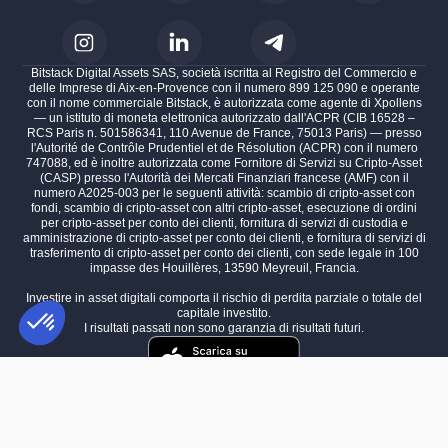
Bitstack Digital Assets SAS, società iscritta al Registro del Commercio e
delle Imprese di Aix-en-Provence con il numero 899 125 090 e operante
con il nome commerciale Bitstack, è autorizzata come agente di Xpollens
— un istituto di moneta elettronica autorizzato dall'ACPR (CIB 16528 –
RCS Paris n. 501586341, 110 Avenue de France, 75013 Paris) — presso
l'Autorité de Contrôle Prudentiel et de Résolution (ACPR) con il numero
747088, ed è inoltre autorizzata come Fornitore di Servizi su Cripto-Asset
(CASP) presso l'Autorità dei Mercati Finanziari francese (AMF) con il
numero A2025-003 per le seguenti attività: scambio di cripto-asset con
fondi, scambio di cripto-asset con altri cripto-asset, esecuzione di ordini
per cripto-asset per conto dei clienti, fornitura di servizi di custodia e
amministrazione di cripto-asset per conto dei clienti, e fornitura di servizi di
trasferimento di cripto-asset per conto dei clienti, con sede legale in 100
impasse des Houillères, 13590 Meyreuil, Francia.
Investire in asset digitali comporta il rischio di perdita parziale o totale del
capitale investito.
I risultati passati non sono garanzia di risultati futuri.
Piattaforma di Gestione del Consenso: Personalizza le tue opzioni
AXEPTIO CONSENT
La nostra piattaforma ti consente di personalizzare e gestire le tue im