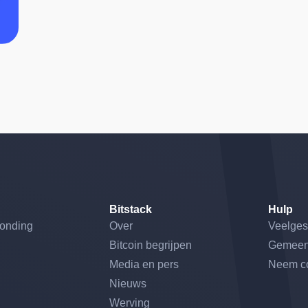
Bitstack
Hulp
ronding
Over
Veelges
Bitcoin begrijpen
Gemeen
Media en pers
Neem co
Nieuws
Werving