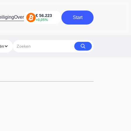
iliging
Over
Start
Start
eën