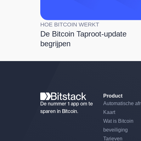
HOE BITCOIN WERKT
De Bitcoin Taproot-update
begrijpen
Product
De nummer 1 app om te
Automatische af
sparen in Bitcoin.
Kaart
Wat is Bitcoin
beveiliging
Tarieven