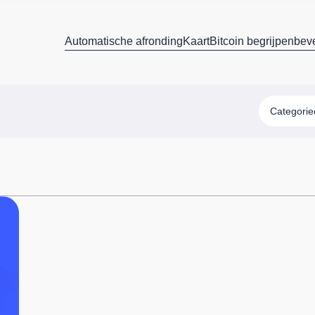
Automatische afronding
Kaart
Bitcoin begrijpen
beve
Categori