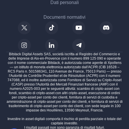
Dati personali
Documenti normativi
Bitstack Digital Assets SAS, società iscritta al Registro del Commercio e
delle Imprese di Aix-en-Provence con il numero 899 125 090 e operante
con il nome commerciale Bitstack, è autorizzata come agente di Xpollens
— un istituto di moneta elettronica autorizzato dall'ACPR (CIB 16528 –
RCS Paris n. 501586341, 110 Avenue de France, 75013 Paris) — presso
l'Autorité de Contrôle Prudentiel et de Résolution (ACPR) con il numero
747088, ed è inoltre autorizzata come Fornitore di Servizi su Cripto-Asset
(CASP) presso l'Autorità dei Mercati Finanziari francese (AMF) con il
numero A2025-003 per le seguenti attività: scambio di cripto-asset con
fondi, scambio di cripto-asset con altri cripto-asset, esecuzione di ordini
per cripto-asset per conto dei clienti, fornitura di servizi di custodia e
amministrazione di cripto-asset per conto dei clienti, e fornitura di servizi di
trasferimento di cripto-asset per conto dei clienti, con sede legale in 100
impasse des Houillères, 13590 Meyreuil, Francia.
Investire in asset digitali comporta il rischio di perdita parziale o totale del
capitale investito.
I risultati passati non sono garanzia di risultati futuri.