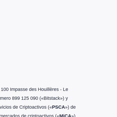
 100 Impasse des Houillères - Le
número 899 125 090 («Bitstack») y
icios de Criptoactivos («
PSCA
») de
mercados de criptoactivos («
MiCA
»)