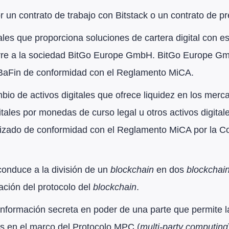
 un contrato de trabajo con Bitstack o un contrato de pre
itales que proporciona soluciones de cartera digital con
re a la sociedad BitGo Europe GmbH. BitGo Europe Gm
 BaFin de conformidad con el Reglamento MiCA.
bio de activos digitales que ofrece liquidez en los merc
gitales por monedas de curso legal u otros activos digita
rizado de conformidad con el Reglamento MiCA por la Co
conduce a la división de un
blockchain
en dos
blockchai
ación del protocolo del
blockchain
.
 información secreta en poder de una parte que permite l
as en el marco del Protocolo MPC (
multi-party computing