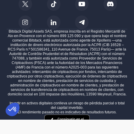
Bitstack Digital Assets SAS, empresa inscrita en el Registro Mercantil de
Aix-en-Provence con el número 899 125 090 y que opera bajo el nombre
comercial Bitstack, está autorizada como agente de Xpollens —una
institución de dinero electrónico autorizada por la ACPR (CIB 16528 –
RCS París n.º 501586341, 110 Avenue de France, 75013 París)— ante la
Autorité de Contrôle Prudentiel et de Résolution (ACPR) con el número
747088, y también está autorizada como Proveedor de Servicios de
Criptoactivos (PSCA) ante la Autoridad de los Mercados Financieros
(AMF) de Francia con el número A2025-003 para las siguientes
actividades: intercambio de criptoactivos por fondos, intercambio de
criptoactivos por otros criptoactivos, ejecución de órdenes de criptoactivos
en nombre de clientes, prestación de servicios de custodia y
administración de criptoactivos en nombre de clientes, y prestación de
servicios de transferencia de criptoactivos en nombre de clientes, con
domicilio social en 100 impasse des Houillères, 13590 Meyreuil, Francia.
Invertir en activos digitales conlleva un riesgo de pérdida parcial o total
del capital invertido.
El rendimiento pasado no es indicativo de resultados futuros.
Plataforma de Gestión de Consentimiento: Personaliza tus Opciones
AXEPTIO CONSENT
Nuestra plataforma te permite personalizar y gestionar tus ajustes de 