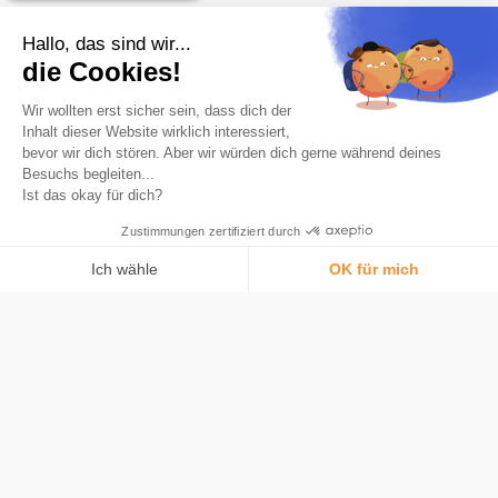
Checkliste der wichtigsten Tools für den
Bitcoin-Benutzer
Hallo, das sind wir...
die Cookies!
Wir wollten erst sicher sein, dass dich der
Inhalt dieser Website wirklich interessiert,
bevor wir dich stören. Aber wir würden dich gerne während deines
Besuchs begleiten...
Ist das okay für dich?
Zustimmungen zertifiziert durch
Die Nummer-1-App zum Sparen in Bitcoin.
Produkt
Ich wähle
OK für mich
Automatische Rundung
Einwilligungsmanagementplattform: Passen Sie Ihre Optionen an
AXEPTIO CONSENT
Karte
Unsere Plattform ermöglicht es Ihnen, Ihre Datenschutzeinstellungen i
Was ist Bitcoin
Sicherheit
Tarife
Bitstack
Über