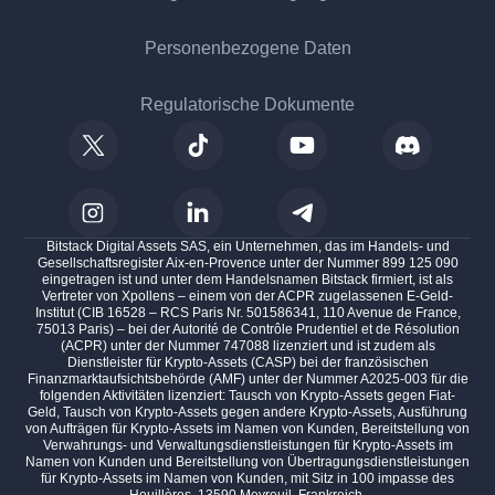
Personenbezogene Daten
Regulatorische Dokumente
Bitstack Digital Assets SAS, ein Unternehmen, das im Handels- und
Gesellschaftsregister Aix-en-Provence unter der Nummer 899 125 090
eingetragen ist und unter dem Handelsnamen Bitstack firmiert, ist als
Vertreter von Xpollens – einem von der ACPR zugelassenen E-Geld-
Institut (CIB 16528 – RCS Paris Nr. 501586341, 110 Avenue de France,
75013 Paris) – bei der Autorité de Contrôle Prudentiel et de Résolution
(ACPR) unter der Nummer 747088 lizenziert und ist zudem als
Dienstleister für Krypto-Assets (CASP) bei der französischen
Finanzmarktaufsichtsbehörde (AMF) unter der Nummer A2025-003 für die
folgenden Aktivitäten lizenziert: Tausch von Krypto-Assets gegen Fiat-
Geld, Tausch von Krypto-Assets gegen andere Krypto-Assets, Ausführung
von Aufträgen für Krypto-Assets im Namen von Kunden, Bereitstellung von
Verwahrungs- und Verwaltungsdienstleistungen für Krypto-Assets im
Namen von Kunden und Bereitstellung von Übertragungsdienstleistungen
für Krypto-Assets im Namen von Kunden, mit Sitz in 100 impasse des
Houillères, 13590 Meyreuil, Frankreich.