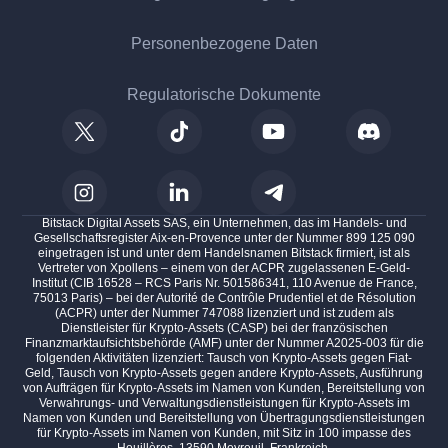
Personenbezogene Daten
Regulatorische Dokumente
Bitstack Digital Assets SAS, ein Unternehmen, das im Handels- und
Gesellschaftsregister Aix-en-Provence unter der Nummer 899 125 090
eingetragen ist und unter dem Handelsnamen Bitstack firmiert, ist als
Vertreter von Xpollens – einem von der ACPR zugelassenen E-Geld-
Institut (CIB 16528 – RCS Paris Nr. 501586341, 110 Avenue de France,
75013 Paris) – bei der Autorité de Contrôle Prudentiel et de Résolution
(ACPR) unter der Nummer 747088 lizenziert und ist zudem als
Dienstleister für Krypto-Assets (CASP) bei der französischen
Finanzmarktaufsichtsbehörde (AMF) unter der Nummer A2025-003 für die
folgenden Aktivitäten lizenziert: Tausch von Krypto-Assets gegen Fiat-
Geld, Tausch von Krypto-Assets gegen andere Krypto-Assets, Ausführung
von Aufträgen für Krypto-Assets im Namen von Kunden, Bereitstellung von
Verwahrungs- und Verwaltungsdienstleistungen für Krypto-Assets im
Namen von Kunden und Bereitstellung von Übertragungsdienstleistungen
für Krypto-Assets im Namen von Kunden, mit Sitz in 100 impasse des
Houillères, 13590 Meyreuil, Frankreich.