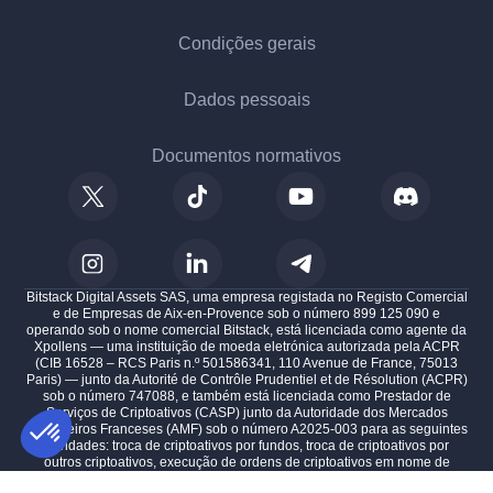
Condições gerais
Dados pessoais
Documentos normativos
Bitstack Digital Assets SAS, uma empresa registada no Registo Comercial
e de Empresas de Aix-en-Provence sob o número 899 125 090 e
operando sob o nome comercial Bitstack, está licenciada como agente da
Xpollens — uma instituição de moeda eletrónica autorizada pela ACPR
(CIB 16528 – RCS Paris n.º 501586341, 110 Avenue de France, 75013
Paris) — junto da Autorité de Contrôle Prudentiel et de Résolution (ACPR)
sob o número 747088, e também está licenciada como Prestador de
Serviços de Criptoativos (CASP) junto da Autoridade dos Mercados
Financeiros Franceses (AMF) sob o número A2025-003 para as seguintes
atividades: troca de criptoativos por fundos, troca de criptoativos por
outros criptoativos, execução de ordens de criptoativos em nome de
clientes, fornecimento de custódia e administração de criptoativos em
AXEPTIO CONSENT
Plataforma de Gestão de Consentimento: Personalize suas op