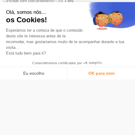
COMO FUNCIONA O BITCOIN
O que é um Mempool em Bitcoin?
Olá, somos nós...
os Cookies!
Esperámos ter a certeza de que o conteúdo
deste site te interessa antes de te
incomodar, mas gostaríamos muito de te acompanhar durante a tua
visita...
Está tudo bem para ti?
O aplicativo número 1 para economizar em Bitcoin.
Consentimentos certificados por
Produto
Eu escolho
OK para mim
Arredondamento automático
Plataforma de Gestão de Consentimento: Personalize suas opções
AXEPTIO CONSENT
Carta
Nossa plataforma permite que você personalize e gerencie suas confi
O que é Bitcoin
Segurança
Tarifas
Bitstack
Sobre
Entendendo o Bitcoin