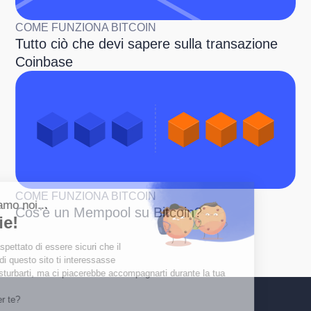
COME FUNZIONA BITCOIN
Tutto ciò che devi sapere sulla transazione
Coinbase
Continua senza consenso
COME FUNZIONA BITCOIN
Ciao, siamo noi...
Cos'è un Mempool su Bitcoin?
Cookie!
Abbiamo aspettato di essere sicuri che il
contenuto di questo sito ti interessasse
prima di disturbarti, ma ci piacerebbe accompagnarti durante la tua
visita...
Va bene per te?