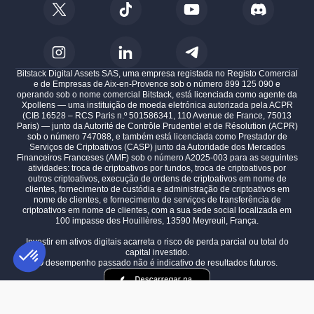
Bitstack Digital Assets SAS, uma empresa registada no Registo Comercial
e de Empresas de Aix-en-Provence sob o número 899 125 090 e
operando sob o nome comercial Bitstack, está licenciada como agente da
Xpollens — uma instituição de moeda eletrónica autorizada pela ACPR
(CIB 16528 – RCS Paris n.º 501586341, 110 Avenue de France, 75013
Paris) — junto da Autorité de Contrôle Prudentiel et de Résolution (ACPR)
sob o número 747088, e também está licenciada como Prestador de
Serviços de Criptoativos (CASP) junto da Autoridade dos Mercados
Financeiros Franceses (AMF) sob o número A2025-003 para as seguintes
atividades: troca de criptoativos por fundos, troca de criptoativos por
outros criptoativos, execução de ordens de criptoativos em nome de
clientes, fornecimento de custódia e administração de criptoativos em
nome de clientes, e fornecimento de serviços de transferência de
criptoativos em nome de clientes, com a sua sede social localizada em
100 impasse des Houillères, 13590 Meyreuil, França.
Investir em ativos digitais acarreta o risco de perda parcial ou total do
capital investido.
O desempenho passado não é indicativo de resultados futuros.
Plataforma de Gestão de Consentimento: Personalize suas opções
AXEPTIO CONSENT
Nossa plataforma permite que você personalize e gerencie suas confi