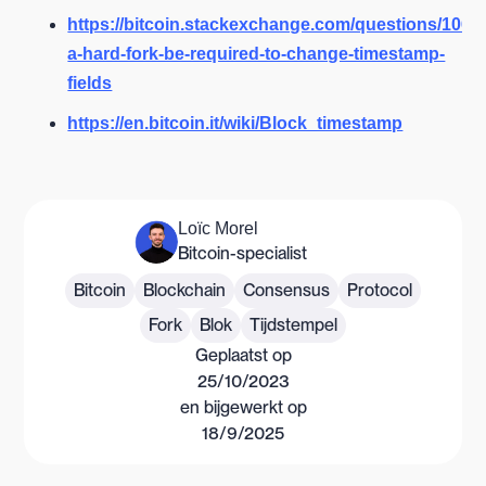
https://bitcoin.stackexchange.com/questions/10678
a-hard-fork-be-required-to-change-timestamp-
fields
https://en.bitcoin.it/wiki/Block_timestamp
Loïc Morel
Bitcoin-specialist
Bitcoin
Blockchain
Consensus
Protocol
Fork
Blok
Tijdstempel
Geplaatst op
25/10/2023
en bijgewerkt op
18/9/2025