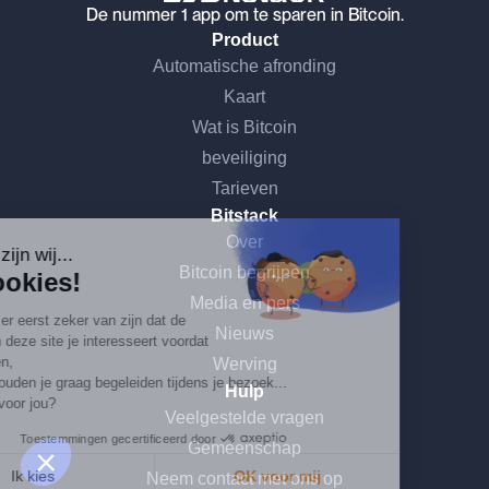
De nummer 1 app om te sparen in Bitcoin.
Product
Automatische afronding
Kaart
Wat is Bitcoin
beveiliging
Tarieven
Ga door zonder toestemming
Bitstack
Over
Hoi, dat zijn wij...
Bitcoin begrijpen
de Cookies!
Media en pers
We wilden er eerst zeker van zijn dat de
Nieuws
inhoud van deze site je interesseert voordat
we je storen,
Werving
maar we zouden je graag begeleiden tijdens je bezoek...
Hulp
Is dat OK voor jou?
Veelgestelde vragen
Toestemmingen gecertificeerd door
Gemeenschap
Ik kies
OK voor mij
Neem contact met ons op