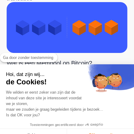
HOE BITCOIN WERKT
Ga door zonder toestemming
Wat is een Mempool op Bitcoin?
Hoi, dat zijn wij...
de Cookies!
We wilden er eerst zeker van zijn dat de
inhoud van deze site je interesseert voordat
we je storen,
maar we zouden je graag begeleiden tijdens je bezoek...
Is dat OK voor jou?
De nummer 1 app om te sparen in Bitcoin.
Product
Toestemmingen gecertificeerd door
Automatische afronding