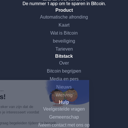
De nummer 1 app om te sparen in Bitcoin.
Product
Automatische afronding
Kaart
Wat is Bitcoin
beveiliging
Tarieven
Bitstack
Over
Bitcoin begrijpen
Ga door zonder toestemming
Media en pers
Nieuws
Hoi, dat zijn wij...
Werving
de Cookies!
Hulp
We wilden er eerst zeker van zijn dat de
Veelgestelde vragen
inhoud van deze site je interesseert voordat
Gemeenschap
we je storen,
maar we zouden je graag begeleiden tijdens je bezoek...
Neem contact met ons op