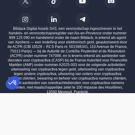
Bitstack Digital Assets SAS, een vennootschap ingeschreven in het
handels- en vennootschapsregister van Aix-en-Provence onder nummer
899 125 090 en handelend onder de naam Bitstack, is erkend als agent
van Xpollens — een instelling voor elektronisch geld, geautoriseerd door
de ACPR (CIB 16528 – RCS Paris nr. 501586341, 110 Avenue de France,
75013 Parijs) — bij de Autorité de Contrôle Prudentiel et de Résolution
(ACPR) onder nummer 747088, en is tevens erkend als aanbieder van
diensten voor cryptoactiva (CASP) bij de Franse Autoriteit voor Financiële
Markten (AMF) onder nummer A2025-003 voor de volgende activiteiten:
uitwisseling van cryptoactiva tegen geld, uitwisseling van cryptoactiva
tegen andere cryptoactiva, uitvoering van orders voor cryptoactiva
namens cliënten, bewaring en beheer van cryptoactiva namens cliënten,
en het aanbieden van overdrachtsdiensten voor cryptoactiva namens
cliënten, met maatschappelijke zetel te 100 impasse des Houillères,
13590 Meyreuil, Frankrijk.
Toestemmingsbeheerplatform: Personaliseer uw opties
AXEPTIO CONSENT
Beleggen in digitale activa brengt het risico met zich mee van gedeeltelijk
Ons platform stelt u in staat om uw privacy-instellingen naar wens aa
of volledig verlies van het geïnvesteerde kapitaal.
Prestaties uit het verleden bieden geen garantie voor de toekomst.