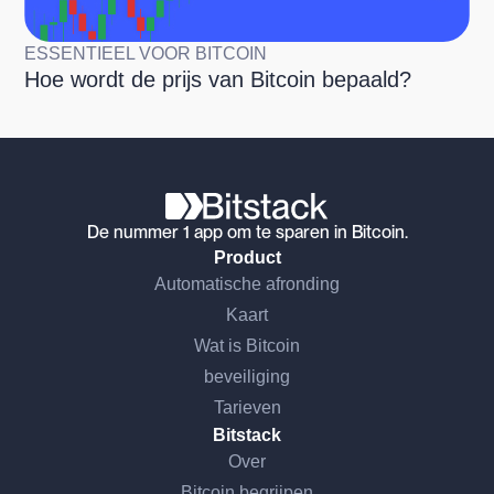
ESSENTIEEL VOOR BITCOIN
Hoe wordt de prijs van Bitcoin bepaald?
De nummer 1 app om te sparen in Bitcoin.
Product
Automatische afronding
Kaart
Wat is Bitcoin
beveiliging
Tarieven
Bitstack
Over
Bitcoin begrijpen