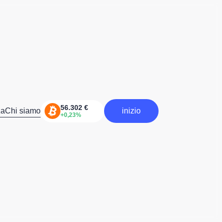
za
Chi siamo
inizio
inizia