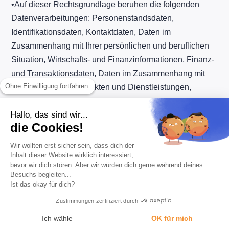
​•​Auf dieser Rechtsgrundlage beruhen die folgenden
Datenverarbeitungen: Personenstandsdaten,
Identifikationsdaten, Kontaktdaten, Daten im
Zusammenhang mit Ihrer persönlichen und beruflichen
Situation, Wirtschafts- und Finanzinformationen, Finanz-
und Transaktionsdaten, Daten im Zusammenhang mit
Ohne Einwilligung fortfahren
den abonnierten Produkten und Dienstleistungen,
Verbindungsdaten im Zusammenhang mit der Nutzung
Hallo, das sind wir...
unserer Dienste, Cookies, Daten aus Korrespondenz
die Cookies!
und Kommunikation zwischen Ihnen und uns und
Geolokalisierungsdaten.
Wir wollten erst sicher sein, dass dich der
Inhalt dieser Website wirklich interessiert,
​•​Diese Verarbeitungen dienen folgenden Zwecken:
bevor wir dich stören. Aber wir würden dich gerne während deines
Betrugsprävention, Verhinderung von
Besuchs begleiten...
Ist das okay für dich?
Zahlungsausfällen, Beitreibung und Verwaltung von
Zustimmungen zertifiziert durch
Rechtsstreitigkeiten (außergerichtliche und gerichtliche
Rechtsstreitigkeiten), Verwaltung von Beschwerden,
Ich wähle
OK für mich