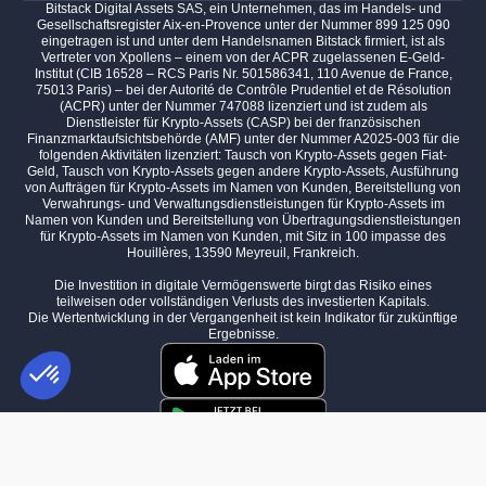
Bitstack Digital Assets SAS, ein Unternehmen, das im Handels- und
Gesellschaftsregister Aix-en-Provence unter der Nummer 899 125 090
eingetragen ist und unter dem Handelsnamen Bitstack firmiert, ist als
Vertreter von Xpollens – einem von der ACPR zugelassenen E-Geld-
Institut (CIB 16528 – RCS Paris Nr. 501586341, 110 Avenue de France,
75013 Paris) – bei der Autorité de Contrôle Prudentiel et de Résolution
(ACPR) unter der Nummer 747088 lizenziert und ist zudem als
Dienstleister für Krypto-Assets (CASP) bei der französischen
Finanzmarktaufsichtsbehörde (AMF) unter der Nummer A2025-003 für die
folgenden Aktivitäten lizenziert: Tausch von Krypto-Assets gegen Fiat-
Geld, Tausch von Krypto-Assets gegen andere Krypto-Assets, Ausführung
von Aufträgen für Krypto-Assets im Namen von Kunden, Bereitstellung von
Verwahrungs- und Verwaltungsdienstleistungen für Krypto-Assets im
Namen von Kunden und Bereitstellung von Übertragungsdienstleistungen
für Krypto-Assets im Namen von Kunden, mit Sitz in 100 impasse des
Houillères, 13590 Meyreuil, Frankreich.
Die Investition in digitale Vermögenswerte birgt das Risiko eines
teilweisen oder vollständigen Verlusts des investierten Kapitals.
Die Wertentwicklung in der Vergangenheit ist kein Indikator für zukünftige
Ergebnisse.
Einwilligungsmanagementplattform: Passen Sie Ihre Optionen an
AXEPTIO CONSENT
Unsere Plattform ermöglicht es Ihnen, Ihre Datenschutzeinstellungen i