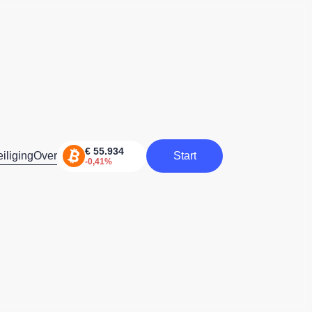
iliging
Over
Start
Start