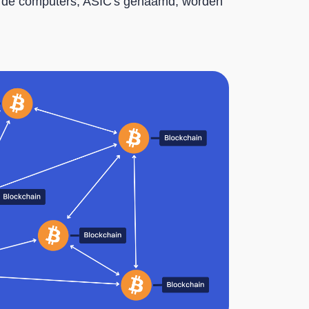
erde computers, ASIC's genaamd, worden