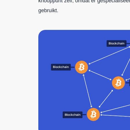
knooppunt zelf, omdat er gespecialise
gebruikt.