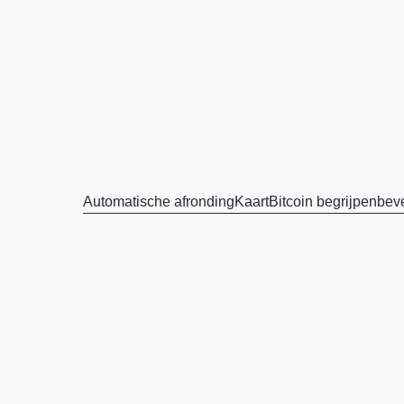
Automatische afronding
Kaart
Bitcoin begrijpen
beve