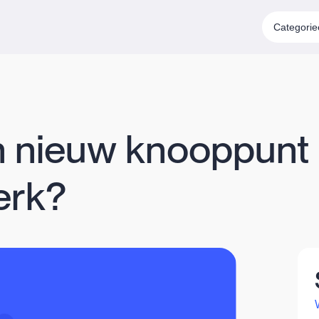
Categori
n nieuw knooppunt 
erk?