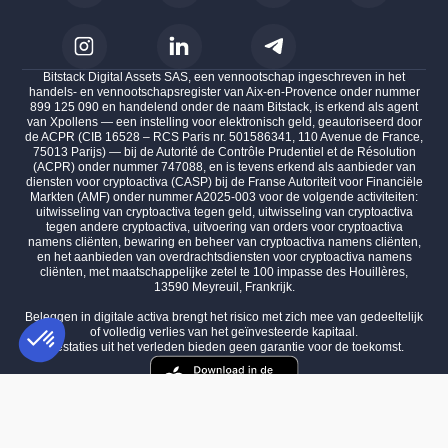
Bitstack Digital Assets SAS, een vennootschap ingeschreven in het
handels- en vennootschapsregister van Aix-en-Provence onder nummer
899 125 090 en handelend onder de naam Bitstack, is erkend als agent
van Xpollens — een instelling voor elektronisch geld, geautoriseerd door
de ACPR (CIB 16528 – RCS Paris nr. 501586341, 110 Avenue de France,
75013 Parijs) — bij de Autorité de Contrôle Prudentiel et de Résolution
(ACPR) onder nummer 747088, en is tevens erkend als aanbieder van
diensten voor cryptoactiva (CASP) bij de Franse Autoriteit voor Financiële
Markten (AMF) onder nummer A2025-003 voor de volgende activiteiten:
uitwisseling van cryptoactiva tegen geld, uitwisseling van cryptoactiva
tegen andere cryptoactiva, uitvoering van orders voor cryptoactiva
namens cliënten, bewaring en beheer van cryptoactiva namens cliënten,
en het aanbieden van overdrachtsdiensten voor cryptoactiva namens
cliënten, met maatschappelijke zetel te 100 impasse des Houillères,
13590 Meyreuil, Frankrijk.
Beleggen in digitale activa brengt het risico met zich mee van gedeeltelijk
of volledig verlies van het geïnvesteerde kapitaal.
Prestaties uit het verleden bieden geen garantie voor de toekomst.
Toestemmingsbeheerplatform: Personaliseer uw opties
AXEPTIO CONSENT
Ons platform stelt u in staat om uw privacy-instellingen naar wens aa