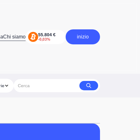
za
Chi siamo
inizio
inizia
rie