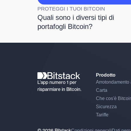
PROTEGGI I TUOI BITCOIN
Quali sono i diversi tipi di
portafogli Bitcoin?
Prodotto
L'app numero 1 per
Arrotondamento 
risparmiare in Bitcoin.
Carta
Che cos'è Bitcoi
Sicurezza
Tariffe
© 2026 Bitstack
Condizioni generali
Dati pers