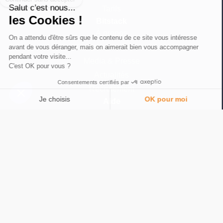
Salut c'est nous...
Tarifs
les Cookies !
Bitstack
À propos
On a attendu d'être sûrs que le contenu de ce site vous intéresse
Comprendre Bitcoin
avant de vous déranger, mais on aimerait bien vous accompagner
pendant votre visite...
Media & Presse
C'est OK pour vous ?
Actualités
Consentements certifiés par
Recrutement
Je choisis
OK pour moi
Aide
FAQ
Plateforme de Gestion du Consentement : Personnalisez vos Options
AXEPTIO CONSENT
Communauté
Notre plateforme vous permet d'adapter et de gérer vos paramètres de 
Nous contacter
Langue
© 2026 Bitstack
Conditions générales