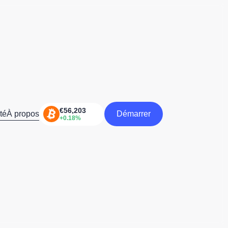
té
À propos
Démarrer
Démarrer