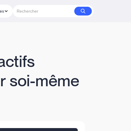
ies
actifs
er soi-même