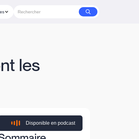
ies
nt les
Disponible en podcast
Sommaire