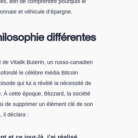
ces, afin de comprendre pourquoi le
monnaie et véhicule d’épargne.
ilosophie différentes
t de Vitalik Buterin, un russo-canadien
 cofondé le célèbre média Bitcoin
isode qui lui a révélé la nécessité de
 À cette époque, Blizzard, la société
oisi de supprimer un élément clé de son
 il déclara :
 et ce jour-là, j'ai réalisé