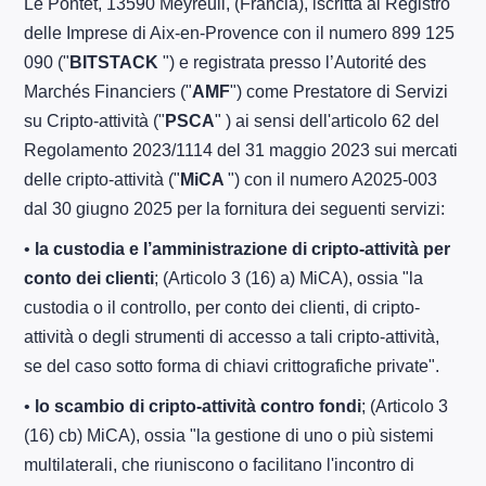
Le Pontet, 13590 Meyreuil, (Francia), iscritta al Registro
delle Imprese di Aix-en-Provence con il numero 899 125
090 ("
BITSTACK
") e registrata presso l’Autorité des
Marchés Financiers ("
AMF
") come Prestatore di Servizi
su Cripto-attività ("
PSCA
"
) ai sensi dell'articolo 62 del
Regolamento 2023/1114 del 31 maggio 2023 sui mercati
delle cripto-attività ("
MiCA
") con il numero A2025-003
dal 30 giugno 2025 per la fornitura dei seguenti servizi:
•
la custodia e l’amministrazione di cripto-attività per
conto dei clienti
; (Articolo 3 (16) a) MiCA), ossia "la
custodia o il controllo, per conto dei clienti, di cripto-
attività o degli strumenti di accesso a tali cripto-attività,
se del caso sotto forma di chiavi crittografiche private".
•
lo scambio di cripto-attività contro fondi
; (Articolo 3
(16) cb) MiCA), ossia "la gestione di uno o più sistemi
multilaterali, che riuniscono o facilitano l'incontro di