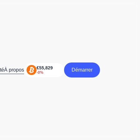
té
À propos
Démarrer
Démarrer