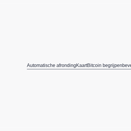
Automatische afronding
Kaart
Bitcoin begrijpen
beve