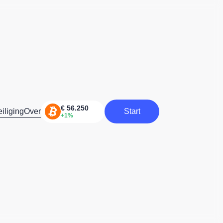
iliging
Over
Start
Start