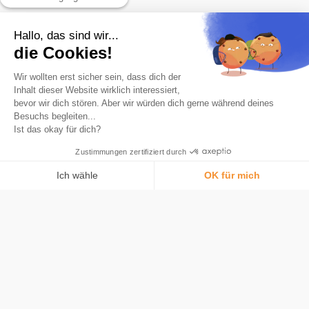
Hallo, das sind wir...
die Cookies!
Wir wollten erst sicher sein, dass dich der
De nummer 1 app om te sparen in Bitcoin.
Inhalt dieser Website wirklich interessiert,
bevor wir dich stören. Aber wir würden dich gerne während deines
Product
Besuchs begleiten...
Automatische afronding
Ist das okay für dich?
Kaart
Zustimmungen zertifiziert durch
Wat is Bitcoin
Ich wähle
OK für mich
beveiliging
Einwilligungsmanagementplattform: Passen Sie Ihre Optionen an
AXEPTIO CONSENT
Tarieven
Bitstack
Unsere Plattform ermöglicht es Ihnen, Ihre Datenschutzeinstellungen i
Over
Bitcoin begrijpen
Media en pers
Nieuws
Werving