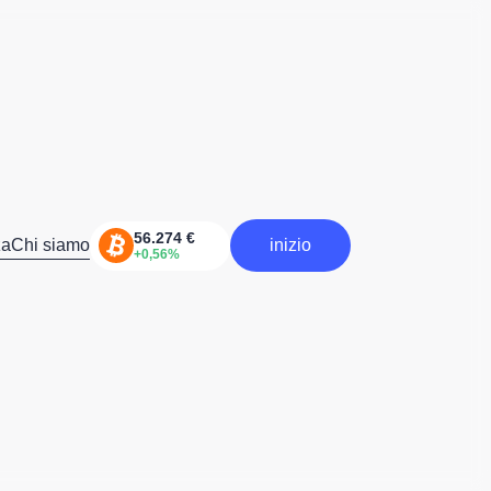
za
Chi siamo
inizio
inizia