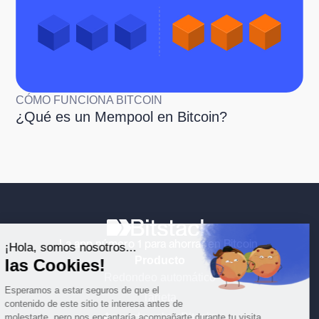
CÓMO FUNCIONA BITCOIN
¿Qué es un Mempool en Bitcoin?
Continúa sin consentimiento
La app número 1 para ahorrar en Bitcoin.
¡Hola, somos nosotros...
Producto
las Cookies!
Redondeo automático
Esperamos a estar seguros de que el
Tarjeta
contenido de este sitio te interesa antes de
Aprende sobre Bitcoin
molestarte, pero nos encantaría acompañarte durante tu visita...